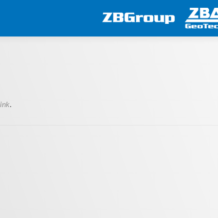
ink
.