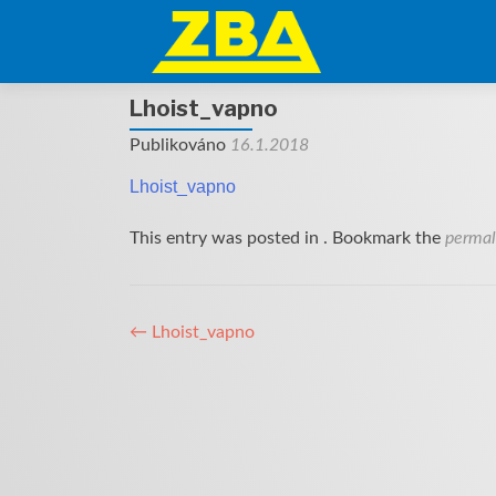
R
o
z
b
Lhoist_vapno
a
Publikováno
16.1.2018
l
i
Lhoist_vapno
t
n
This entry was posted in . Bookmark the
permal
a
b
í
Navigace
d
←
Lhoist_vapno
k
pro
u
příspěvek